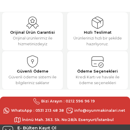
Orijinal Ürün Garantisi
Hızlı Teslimat
Orijinal ürünlerimiz ile
Ürünlerinizi hızlı bir şekilde
hizmetinizdeyiz
hazırlıyoruz.
Güvenli Ödeme
Ödeme Seçenekleri
Güvenli ödeme sistemi ile
Kredi Kartı ve havale ile
bilgileriniz saklanır
ödeme seçenekleri
Bizi Arayın : 0212 596 96 19
WhatsApp : 0531 213 48 38
info@oyunmakinalari.net
İnönü Mah. 363. Sk. No:28/A Esenyurt/İstanbul
E- Bülten Kayıt Ol