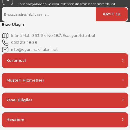
Kampanyalardan ve indirimlerden ilk sizin haberiniz olsun!
KAYIT OL
Bize Ulaşın
İnönü Mah. 363. Sk. No:28/A Esenyurt/İstanbul
0531 213 48 38
info@oyunmakinalari.net
Kurumsal
Müşteri Hizmetleri
Yasal Bilgiler
Hesabım