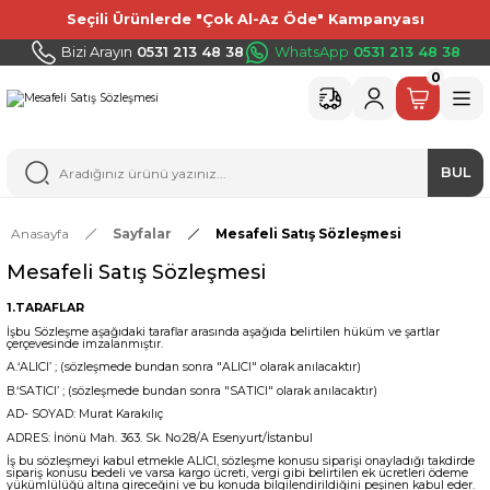
Seçili Ürünlerde "Çok Al-Az Öde" Kampanyası
Bizi Arayın
0531 213 48 38
WhatsApp
0531 213 48 38
0
BUL
Anasayfa
Sayfalar
Mesafeli Satış Sözleşmesi
Mesafeli Satış Sözleşmesi
1.TARAFLAR
İşbu Sözleşme aşağıdaki taraflar arasında aşağıda belirtilen hüküm ve şartlar
çerçevesinde imzalanmıştır.
A.‘ALICI’ ; (sözleşmede bundan sonra "ALICI" olarak anılacaktır)
B.‘SATICI’ ; (sözleşmede bundan sonra "SATICI" olarak anılacaktır)
AD- SOYAD: Murat Karakılıç
ADRES: İnönü Mah. 363. Sk. No:28/A Esenyurt/İstanbul
İş bu sözleşmeyi kabul etmekle ALICI, sözleşme konusu siparişi onayladığı takdirde
sipariş konusu bedeli ve varsa kargo ücreti, vergi gibi belirtilen ek ücretleri ödeme
yükümlülüğü altına gireceğini ve bu konuda bilgilendirildiğini peşinen kabul eder.