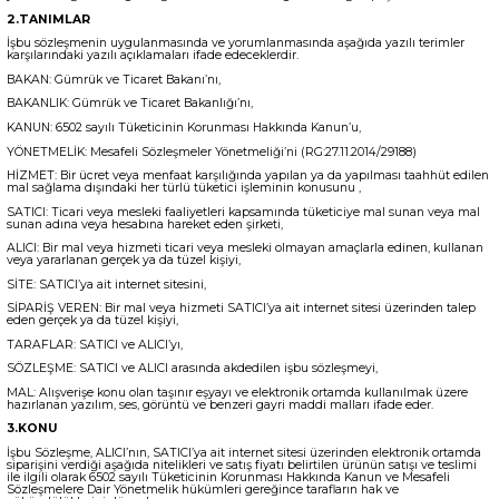
2.TANIMLAR
İşbu sözleşmenin uygulanmasında ve yorumlanmasında aşağıda yazılı terimler
karşılarındaki yazılı açıklamaları ifade edeceklerdir.
BAKAN: Gümrük ve Ticaret Bakanı’nı,
BAKANLIK: Gümrük ve Ticaret Bakanlığı’nı,
KANUN: 6502 sayılı Tüketicinin Korunması Hakkında Kanun’u,
YÖNETMELİK: Mesafeli Sözleşmeler Yönetmeliği’ni (RG:27.11.2014/29188)
HİZMET: Bir ücret veya menfaat karşılığında yapılan ya da yapılması taahhüt edilen
mal sağlama dışındaki her türlü tüketici işleminin konusunu ,
SATICI: Ticari veya mesleki faaliyetleri kapsamında tüketiciye mal sunan veya mal
sunan adına veya hesabına hareket eden şirketi,
ALICI: Bir mal veya hizmeti ticari veya mesleki olmayan amaçlarla edinen, kullanan
veya yararlanan gerçek ya da tüzel kişiyi,
SİTE: SATICI’ya ait internet sitesini,
SİPARİŞ VEREN: Bir mal veya hizmeti SATICI’ya ait internet sitesi üzerinden talep
eden gerçek ya da tüzel kişiyi,
TARAFLAR: SATICI ve ALICI’yı,
SÖZLEŞME: SATICI ve ALICI arasında akdedilen işbu sözleşmeyi,
MAL: Alışverişe konu olan taşınır eşyayı ve elektronik ortamda kullanılmak üzere
hazırlanan yazılım, ses, görüntü ve benzeri gayri maddi malları ifade eder.
3.KONU
İşbu Sözleşme, ALICI’nın, SATICI’ya ait internet sitesi üzerinden elektronik ortamda
siparişini verdiği aşağıda nitelikleri ve satış fiyatı belirtilen ürünün satışı ve teslimi
ile ilgili olarak 6502 sayılı Tüketicinin Korunması Hakkında Kanun ve Mesafeli
Sözleşmelere Dair Yönetmelik hükümleri gereğince tarafların hak ve