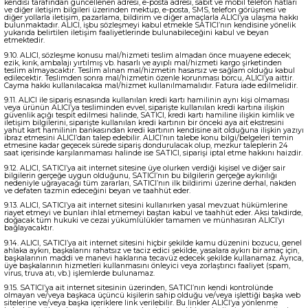
kendisi tarafından güncellenen adresi, e-posta adresi, sabit ve mobil telefon hatları
ve diğer iletişim bilgileri üzerinden mektup, e-posta, SMS, telefon görüşmesi ve
diğer yollarla iletişim, pazarlama, bildirim ve diğer amaçlarla ALICI’ya ulaşma hakkı
bulunmaktadır. ALICI, işbu sözleşmeyi kabul etmekle SATICI’nın kendisine yönelik
yukarıda belirtilen iletişim faaliyetlerinde bulunabileceğini kabul ve beyan
etmektedir.
9.10. ALICI, sözleşme konusu mal/hizmeti teslim almadan önce muayene edecek;
ezik, kırık, ambalajı yırtılmış vb. hasarlı ve ayıplı mal/hizmeti kargo şirketinden
teslim almayacaktır. Teslim alınan mal/hizmetin hasarsız ve sağlam olduğu kabul
edilecektir. Teslimden sonra mal/hizmetin özenle korunması borcu, ALICI’ya aittir.
Cayma hakkı kullanılacaksa mal/hizmet kullanılmamalıdır. Fatura iade edilmelidir.
9.11. ALICI ile sipariş esnasında kullanılan kredi kartı hamilinin aynı kişi olmaması
veya ürünün ALICI’ya tesliminden evvel, siparişte kullanılan kredi kartına ilişkin
güvenlik açığı tespit edilmesi halinde, SATICI, kredi kartı hamiline ilişkin kimlik ve
iletişim bilgilerini, siparişte kullanılan kredi kartının bir önceki aya ait ekstresini
yahut kart hamilinin bankasından kredi kartının kendisine ait olduğuna ilişkin yazıyı
ibraz etmesini ALICI’dan talep edebilir. ALICI’nın talebe konu bilgi/belgeleri temin
etmesine kadar geçecek sürede sipariş dondurulacak olup, mezkur taleplerin 24
saat içerisinde karşılanmaması halinde ise SATICI, siparişi iptal etme hakkını haizdir.
9.12. ALICI, SATICI’ya ait internet sitesine üye olurken verdiği kişisel ve diğer sair
bilgilerin gerçeğe uygun olduğunu, SATICI’nın bu bilgilerin gerçeğe aykırılığı
nedeniyle uğrayacağı tüm zararları, SATICI’nın ilk bildirimi üzerine derhal, nakden
ve defaten tazmin edeceğini beyan ve taahhüt eder.
9.13. ALICI, SATICI’ya ait internet sitesini kullanırken yasal mevzuat hükümlerine
riayet etmeyi ve bunları ihlal etmemeyi baştan kabul ve taahhüt eder. Aksi takdirde,
doğacak tüm hukuki ve cezai yükümlülükler tamamen ve münhasıran ALICI’yı
bağlayacaktır.
9.14. ALICI, SATICI’ya ait internet sitesini hiçbir şekilde kamu düzenini bozucu, genel
ahlaka aykırı, başkalarını rahatsız ve taciz edici şekilde, yasalara aykırı bir amaç için,
başkalarının maddi ve manevi haklarına tecavüz edecek şekilde kullanamaz. Ayrıca,
üye başkalarının hizmetleri kullanmasını önleyici veya zorlaştırıcı faaliyet (spam,
virus, truva atı, vb.) işlemlerde bulunamaz.
9.15. SATICI’ya ait internet sitesinin üzerinden, SATICI’nın kendi kontrolünde
olmayan ve/veya başkaca üçüncü kişilerin sahip olduğu ve/veya işlettiği başka web
sitelerine ve/veya başka içeriklere link verilebilir. Bu linkler ALICI’ya yönlenme