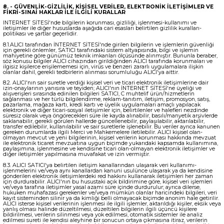
8. - GÜVENLİK-GİZLİLİK, KİŞİSEL VERİLER, ELEKTRONİK İLETİŞİMLER VE
FİKRİ-SINAİ HAKLAR İLE İLGİLİ KURALLAR
INTERNET SİTESİ'nde bilgilerin korunması, gizliliği, işlenmesi-kullanımı ve
iletişimler ile diğer hususlarda aşağıda cari esasları belirtilen gizlilik kuralları-
politikası ve şartlar geçerlidir.
8.1.ALICI tarafından İNTERNET SİTESİ'nde girilen bilgilerin ve işlemlerin güvenliği
için gerekli önlemler, SATICI tarafındaki sistem altyapısında, bilgi ve işlemin
mahiyetine göre günümüz teknik imkanları ölçüsünde alınmıştır. Bununla beraber,
söz konusu bilgiler ALICI cihazından girildiğinden ALICI tarafında korunmaları ve
ilgisiz kişilerce erişilememesi için, virüs ve benzeri zararlı uygulamalara ilişkin
olanlar dahil, gerekli tedbirlerin alınması sorumluluğu ALICI'ya aittir.
8.2. ALICI'nın sair suretle verdiği kişisel veri ve ticari elektronik iletişimlerine dair
izin-onaylarının yanısıra ve teyiden; ALICI'nın İNTERNET SİTESİ'ne üyeliği ve
alışverişleri sırasında edinilen bilgileri SATICI, C muhtelif ürün/hizmetlerin
sağlanması ve her türlü bilgilendirme, reklam-tanıtım, iletişim, promosyon, satış,
pazarlama, mağaza kartı, kredi kartı ve üyelik uygulamaları amaçlı yapılacak
elektronik ve diğer ticari-sosyal iletişimler için, belirtilenler ve halefleri nezdinde
süresiz olarak veya öngörecekleri süre ile kayda alınabilir, basılı/manyetik arşivlerde
saklanabilir, gerekli görülen hallerde güncellenebilir, paylaşılabilir, aktarılabilir,
transfer edilebilir, kullanılabilir ve sair suretlerle işlenebilir. Bu veriler ayrıca kanunen
gereken durumlarda ilgili Merci ve Mahkemelere iletilebilir. ALICI kişisel olan-
olmayan mevcut ve yeni bilgilerinin, kişisel verilerin korunması hakkında mevzuat
ile elektronik ticaret mevzuatına uygun biçimde yukarıdaki kapsamda kullanımına,
paylaşımına, işlenmesine ve kendisine ticari olan-olmayan elektronik iletişimler ve
diğer iletişimler yapılmasına muvafakat ve izin vermiştir.
8.3. ALICI SATICI'ya belirtilen iletişim kanallarından ulaşarak veri kullanımı-
işlenmelerini ve/veya aynı kanallardan kanuni usulünce ulaşarak ya da kendisine
gönderilen elektronik iletişimlerdeki red hakkını kullanarak iletişimleri her zaman
için durdurabilir. ALICI'nın bu husustaki açık bildirimine göre, kişisel veri işlemleri
ve/veya tarafına iletişimler yasal azami süre içinde durdurulur; ayrıca dilerse,
hukuken muhafazası gerekenler ve/veya mümkün olanlar haricindeki bilgileri, veri
kayıt sisteminden silinir ya da kimliği belli olmayacak biçimde anonim hale getirilir.
ALICI isterse kişisel verilerinin işlenmesi ile ilgili işlemler, aktarıldığı kişiler, eksik veya
yanlış olması halinde düzeltilmesi, düzeltilen bilgilerin ilgili üçüncü kişilere
bildirilmesi, verilerin silinmesi veya yok edilmesi, otomatik sistemler ile analiz
edilmesi sureti ile kendisi aleyhine bir sonucun ortaya çıkmasına itiraz, verilerin