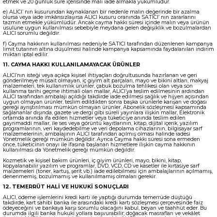
etmek ve 20 günlük süre içerisinde malı iade almakla yükümlüdür.
e) ALICI’ nın kusurundan kaynaklanan bir nedenle malın değerinde bir azalma
olursa veya iade imkânsızlaşırsa ALICI kusuru oranında SATICI’ nın zararlarını
tazmin etmekle yükümlüdür. Ancak cayma hakkı süresi içinde malın veya ürünün
usulüne uygun kullanılması sebebiyle meydana gelen değişiklik ve bozulmalardan
ALICI sorumlu değildir.
f) Cayma hakkının kullanılması nedeniyle SATICI tarafından düzenlenen kampanya
limit tutarının altına düşülmesi halinde kampanya kapsamında faydalanılan indirim
miktarı iptal edilir.
11. CAYMA HAKKI KULLANILAMAYACAK ÜRÜNLER
ALICI’nın isteği veya açıkça kişisel ihtiyaçları doğrultusunda hazırlanan ve geri
gönderilmeye müsait olmayan, iç giyim alt parçaları, mayo ve bikini altları, makyaj
malzemeleri, tek kullanımlık ürünler, çabuk bozulma tehlikesi olan veya son
kullanma tarihi geçme ihtimali olan mallar, ALICI’ya teslim edilmesinin ardından
ALICI tarafından ambalajı açıldığı takdirde iade edilmesi sağlık ve hijyen açısından
uygun olmayan ürünler, teslim edildikten sonra başka ürünlerle karışan ve doğası
gereği ayrıştırılması mümkün olmayan ürünler, Abonelik sözleşmesi kapsamında
sağlananlar dışında, gazete ve dergi gibi süreli yayınlara ilişkin mallar, Elektronik
ortamda anında ifa edilen hizmetler veya tüketiciye anında teslim edilen
gayrimaddi mallar, ile ses veya görüntü kayıtlarının, kitap, dijital içerik, yazılım
programlarının, veri kaydedebilme ve veri depolama cihazlarının, bilgisayar sarf
malzemelerinin, ambalajının ALICI tarafından açılmış olması halinde iadesi
Yönetmelik gereği mümkün değildir. Ayrıca Cayma hakkı süresi sona ermeden
önce, tüketicinin onayı ile ifasına başlanan hizmetlere ilişkin cayma hakkının
kullanılması da Yönetmelik gereği mümkün değildir.
Kozmetik ve kişisel bakım ürünleri, iç giyim ürünleri, mayo, bikini, kitap,
kopyalanabilir yazılım ve programlar, DVD, VCD, CD ve kasetler ile kırtasiye sarf
malzemeleri (toner, kartuş, şerit vb.) iade edilebilmesi için ambalajlarının açılmamış,
denenmemiş, bozulmamış ve kullanılmamış olmaları gerekir.
12. TEMERRÜT HALİ VE HUKUKİ SONUÇLARI
ALICI, ödeme işlemlerini kredi kartı ile yaptığı durumda temerrüde düştüğü
takdirde, kart sahibi banka ile arasındaki kredi kartı sözleşmesi çerçevesinde faiz
ödeyeceğini ve bankaya karşı sorumlu olacağını kabul, beyan ve taahhüt eder. Bu
durumda ilgili banka hukuki yollara başvurabilir; doğacak masrafları ve vekâlet