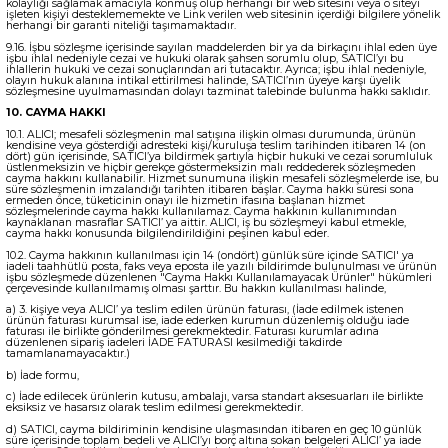
kolaylığı sağlamak amacıyla konmuş olup herhangi bir web sitesini veya o siteyi
işleten kişiyi desteklememekte ve Link verilen web sitesinin içerdiği bilgilere yönelik
herhangi bir garanti niteliği taşımamaktadır.
9.16. İşbu sözleşme içerisinde sayılan maddelerden bir ya da birkaçını ihlal eden üye
işbu ihlal nedeniyle cezai ve hukuki olarak şahsen sorumlu olup, SATICI’yı bu
ihlallerin hukuki ve cezai sonuçlarından ari tutacaktır. Ayrıca; işbu ihlal nedeniyle,
olayın hukuk alanına intikal ettirilmesi halinde, SATICI’nın üyeye karşı üyelik
sözleşmesine uyulmamasından dolayı tazminat talebinde bulunma hakkı saklıdır.
10. CAYMA HAKKI
10.1. ALICI; mesafeli sözleşmenin mal satışına ilişkin olması durumunda, ürünün
kendisine veya gösterdiği adresteki kişi/kuruluşa teslim tarihinden itibaren 14 (on
dört) gün içerisinde, SATICI’ya bildirmek şartıyla hiçbir hukuki ve cezai sorumluluk
üstlenmeksizin ve hiçbir gerekçe göstermeksizin malı reddederek sözleşmeden
cayma hakkını kullanabilir. Hizmet sunumuna ilişkin mesafeli sözleşmelerde ise, bu
süre sözleşmenin imzalandığı tarihten itibaren başlar. Cayma hakkı süresi sona
ermeden önce, tüketicinin onayı ile hizmetin ifasına başlanan hizmet
sözleşmelerinde cayma hakkı kullanılamaz. Cayma hakkının kullanımından
kaynaklanan masraflar SATICI’ ya aittir. ALICI, iş bu sözleşmeyi kabul etmekle,
cayma hakkı konusunda bilgilendirildiğini peşinen kabul eder.
10.2. Cayma hakkının kullanılması için 14 (ondört) günlük süre içinde SATICI' ya
iadeli taahhütlü posta, faks veya eposta ile yazılı bildirimde bulunulması ve ürünün
işbu sözleşmede düzenlenen "Cayma Hakkı Kullanılamayacak Ürünler" hükümleri
çerçevesinde kullanılmamış olması şarttır. Bu hakkın kullanılması halinde,
a) 3. kişiye veya ALICI’ ya teslim edilen ürünün faturası, (İade edilmek istenen
ürünün faturası kurumsal ise, iade ederken kurumun düzenlemiş olduğu iade
faturası ile birlikte gönderilmesi gerekmektedir. Faturası kurumlar adına
düzenlenen sipariş iadeleri İADE FATURASI kesilmediği takdirde
tamamlanamayacaktır.)
b) İade formu,
c) İade edilecek ürünlerin kutusu, ambalajı, varsa standart aksesuarları ile birlikte
eksiksiz ve hasarsız olarak teslim edilmesi gerekmektedir.
d) SATICI, cayma bildiriminin kendisine ulaşmasından itibaren en geç 10 günlük
süre içerisinde toplam bedeli ve ALICI’yı borç altına sokan belgeleri ALICI’ ya iade