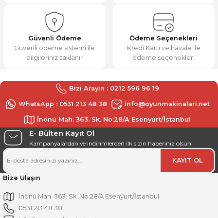
Güvenli Ödeme
Ödeme Seçenekleri
Güvenli ödeme sistemi ile
Kredi Kartı ve havale ile
bilgileriniz saklanır
ödeme seçenekleri
Bizi Arayın : 0212 596 96 19
WhatsApp : 0531 213 48 38
info@oyunmakinalari.net
İnönü Mah. 363. Sk. No:28/A Esenyurt/İstanbul
E- Bülten Kayıt Ol
Kampanyalardan ve indirimlerden ilk sizin haberiniz olsun!
KAYIT OL
Bize Ulaşın
İnönü Mah. 363. Sk. No:28/A Esenyurt/İstanbul
0531 213 48 38