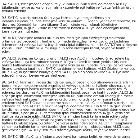
9.4. SATICI, sözleşmeden doğan ifa yükümlülüğünün süresi dolmadan ALICI’yı
bilgilendirmek ve açıkça onayını almak suretiyle eşit kalite ve fiyatta farklı bir ürün
tedarik edebilir.
9.5. SATICI, sipariş konusu ürün veya hizmetin yerine getirilmesinin
imkânsızlaşması halinde sözleşme konusu yükümlülüklerini yerine getiremezse, bu
durumu, öğrendiği tarihten itibaren 3 gün içinde yazılı olarak tüketiciye
bildireceğini, 14 günlük süre içinde toplam bedeli ALICI’ya iade edeceğini kabul,
beyan ve taahhüt eder.
9.6. ALICI, Sözleşme konusu ürünün teslimatı için işbu Sözleşme’yi elektronik
ortamda teyit edeceğini, herhangi bir nedenle sözleşme konusu ürün bedelinin
ödenmemesi ve/veya banka kayıtlarında iptal edilmesi halinde, SATICI’nın sözleşme
konusu ürünü teslim yükümlülüğünün sona ereceğini kabul, beyan ve taahhüt
eder.
9.7. ALICI, Sözleşme konusu ürünün ALICI veya ALICI’nın gösterdiği adresteki kişi
ve/veya kuruluşa tesliminden sonra ALICI'ya ait kredi kartının yetkisiz kişilerce
haksız kullanılması sonucunda sözleşme konusu ürün bedelinin ilgili banka veya
finans kuruluşu tarafından SATICI'ya ödenmemesi halinde, ALICI Sözleşme konusu
ürünü 3 gün içerisinde nakliye gideri SATICI’ya ait olacak şekilde SATICI’ya iade
edeceğini kabul, beyan ve taahhüt eder.
9.8. SATICI, tarafların iradesi dışında gelişen, önceden öngörülemeyen ve tarafların
borçlarını yerine getirmesini engelleyici ve/veya geciktirici hallerin oluşması gibi
mücbir sebepler halleri nedeni ile sözleşme konusu ürünü süresi içinde teslim
edemez ise, durumu ALICI'ya bildireceğini kabul, beyan ve taahhüt eder. ALICI da
siparişin iptal edilmesini, sözleşme konusu ürünün varsa emsali ile değiştirilmesini
ve/veya teslimat süresinin engelleyici durumun ortadan kalkmasına kadar
ertelenmesini SATICI’dan talep etme hakkını haizdir. ALICI tarafından siparişin iptal
edilmesi halinde ALICI’nın nakit ile yaptığı ödemelerde, ürün tutarı 14 gün içinde
kendisine nakden ve defaten ödenir. ALICI’nın kredi kartı ile yaptığı ödemelerde ise,
ürün tutarı, siparişin ALICI tarafından iptal edilmesinden sonra 14 gün içerisinde
ilgili bankaya iade edilir. ALICI, SATICI tarafından kredi kartına iade edilen tutarın
banka tarafından ALICI hesabına yansıtılmasına ilişkin ortalama sürecin 2 ile 3
haftayı bulabileceğini, bu tutarın bankaya iadesinden sonra ALICI’nın hesaplarına
yansıması halinin tamamen banka işlem süreci ile ilgili olduğundan, ALICI, olası
gecikmeler için SATICI’yı sorumlu tutamayacağını kabul, beyan ve taahhüt eder.
9.9. SATICININ, ALICI tarafından siteye kayıt formunda belirtilen veya daha sonra