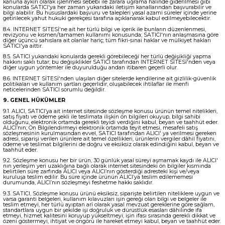
kanuna aykırı olarak işlenmesi sebebi ile zarara uğrama halinde giderilmesi gibi
konularda SATICI'ya her zaman yukarıdaki iletişim kanallarından başvurabilir ve
bilgi alabilir. Bu hususlardaki başvuru ve talepleri yasal azami süreler içinde yerine
getirilecek yahut hukuki gerekçesi tarafına açıklanarak kabul edilmeyebilecektir.
8.4. INTERNET SİTESİ'ne ait her türlü bilgi ve içerik ile bunların düzenlenmesi,
revizyonu ve kısmen/tamamen kullanımı konusunda; SATICI'nın anlaşmasına göre
diğer üçüncü sahıslara ait olanlar hariç; tüm fikri-sınai haklar ve mülkiyet hakları
SATICI'ya aittir.
8.5. SATICI yukarıdaki konularda gerekli görebileceği her türlü değişikliği yapma
hakkını saklı tutar; bu değişiklikler SATICI tarafından INTERNET SİTESİ'nden veya
diğer uygun yöntemler ile duyurulduğu andan itibaren geçerli olur.
8.6. INTERNET SİTESİ'nden ulaşılan diğer sitelerde kendilerine ait gizlilik-güvenlik
politikaları ve kullanım şartları geçerlidir, oluşabilecek ihtilaflar ile menfi
neticelerinden SATICI sorumlu değildir.
9. GENEL HÜKÜMLER
9.1. ALICI, SATICI’ya ait internet sitesinde sözleşme konusu ürünün temel nitelikleri,
satış fiyatı ve ödeme şekli ile teslimata ilişkin ön bilgileri okuyup, bilgi sahibi
olduğunu, elektronik ortamda gerekli teyidi verdiğini kabul, beyan ve taahhüt eder.
ALICI’nın; Ön Bilgilendirmeyi elektronik ortamda teyit etmesi, mesafeli satış
sözleşmesinin kurulmasından evvel, SATICI tarafından ALICI' ya verilmesi gereken
adresi, siparişi verilen ürünlere ait temel özellikleri, ürünlerin vergiler dâhil fiyatını,
ödeme ve teslimat bilgilerini de doğru ve eksiksiz olarak edindiğini kabul, beyan ve
taahhüt eder.
9.2. Sözleşme konusu her bir ürün, 30 günlük yasal süreyi aşmamak kaydı ile ALICI'
nın yerleşim yeri uzaklığına bağlı olarak internet sitesindeki ön bilgiler kısmında
belirtilen süre zarfında ALICI veya ALICI’nın gösterdiği adresteki kişi ve/veya
kuruluşa teslim edilir. Bu süre içinde ürünün ALICI’ya teslim edilememesi
durumunda, ALICI’nın sözleşmeyi feshetme hakkı saklıdır.
9.3. SATICI, Sözleşme konusu ürünü eksiksiz, siparişte belirtilen niteliklere uygun ve
varsa garanti belgeleri, kullanım kılavuzları işin gereği olan bilgi ve belgeler ile
teslim etmeyi, her türlü ayıptan arî olarak yasal mevzuat gereklerine göre sağlam,
standartlara uygun bir şekilde işi doğruluk ve dürüstlük esasları dâhilinde ifa
etmeyi, hizmet kalitesini koruyup yükseltmeyi, işin ifası sırasında gerekli dikkat ve
özeni göstermeyi, ihtiyat ve öngörü ile hareket etmeyi kabul, beyan ve taahhüt eder.