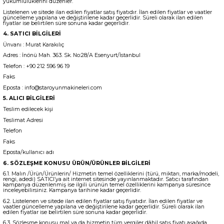
yükümlülüklerini düzenler.
Listelenen ve sitede ilan edilen fiyatlar satış fiyatıdır. İlan edilen fiyatlar ve vaatler
güncelleme yapılana ve değiştirilene kadar geçerlidir. Süreli olarak ilan edilen
fiyatlar ise belirtilen süre sonuna kadar geçerlidir.
4. SATICI BİLGİLERİ
Ünvanı : Murat Karakılıç
Adres : İnönü Mah. 363. Sk. No:28/A Esenyurt/İstanbul
Telefon : +90 212 596 96 19
Faks
Eposta : info@staroyunmakineleri.com
5. ALICI BİLGİLERİ
Teslim edilecek kişi
Teslimat Adresi
Telefon
Faks
Eposta/kullanıcı adı
6. SÖZLEŞME KONUSU ÜRÜN/ÜRÜNLER BİLGİLERİ
6.1. Malın /Ürün/Ürünlerin/ Hizmetin temel özelliklerini (türü, miktarı, marka/modeli,
rengi, adedi) SATICI’ya ait internet sitesinde yayınlanmaktadır. Satıcı tarafından
kampanya düzenlenmiş ise ilgili ürünün temel özelliklerini kampanya süresince
inceleyebilirsiniz. Kampanya tarihine kadar geçerlidir.
6.2. Listelenen ve sitede ilan edilen fiyatlar satış fiyatıdır. İlan edilen fiyatlar ve
vaatler güncelleme yapılana ve değiştirilene kadar geçerlidir. Süreli olarak ilan
edilen fiyatlar ise belirtilen süre sonuna kadar geçerlidir.
6.3. Sözleşme konusu mal ya da hizmetin tüm vergiler dâhil satış fiyatı aşağıda