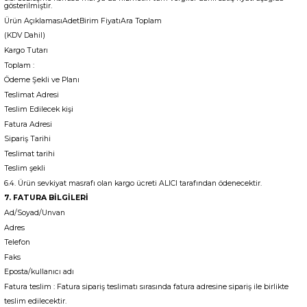
gösterilmiştir.
Ürün AçıklamasıAdetBirim FiyatıAra Toplam
(KDV Dahil)
Kargo Tutarı
Toplam :
Ödeme Şekli ve Planı
Teslimat Adresi
Teslim Edilecek kişi
Fatura Adresi
Sipariş Tarihi
Teslimat tarihi
Teslim şekli
6.4. Ürün sevkiyat masrafı olan kargo ücreti ALICI tarafından ödenecektir.
7. FATURA BİLGİLERİ
Ad/Soyad/Unvan
Adres
Telefon
Faks
Eposta/kullanıcı adı
Fatura teslim : Fatura sipariş teslimatı sırasında fatura adresine sipariş ile birlikte
teslim edilecektir.