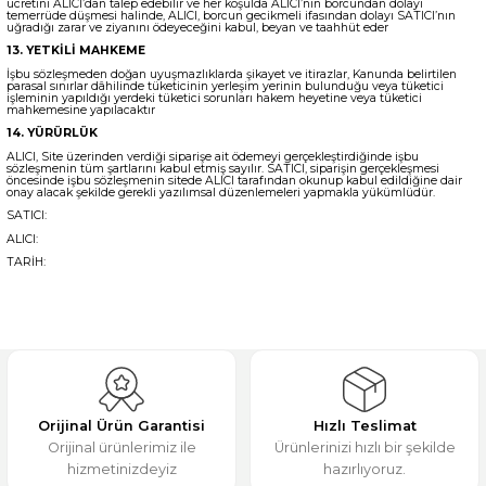
ücretini ALICI’dan talep edebilir ve her koşulda ALICI’nın borcundan dolayı
temerrüde düşmesi halinde, ALICI, borcun gecikmeli ifasından dolayı SATICI’nın
uğradığı zarar ve ziyanını ödeyeceğini kabul, beyan ve taahhüt eder
13. YETKİLİ MAHKEME
İşbu sözleşmeden doğan uyuşmazlıklarda şikayet ve itirazlar, Kanunda belirtilen
parasal sınırlar dâhilinde tüketicinin yerleşim yerinin bulunduğu veya tüketici
işleminin yapıldığı yerdeki tüketici sorunları hakem heyetine veya tüketici
mahkemesine yapılacaktır
14. YÜRÜRLÜK
ALICI, Site üzerinden verdiği siparişe ait ödemeyi gerçekleştirdiğinde işbu
sözleşmenin tüm şartlarını kabul etmiş sayılır. SATICI, siparişin gerçekleşmesi
öncesinde işbu sözleşmenin sitede ALICI tarafından okunup kabul edildiğine dair
onay alacak şekilde gerekli yazılımsal düzenlemeleri yapmakla yükümlüdür.
SATICI:
ALICI:
TARİH:
Orijinal Ürün Garantisi
Hızlı Teslimat
Orijinal ürünlerimiz ile
Ürünlerinizi hızlı bir şekilde
hizmetinizdeyiz
hazırlıyoruz.