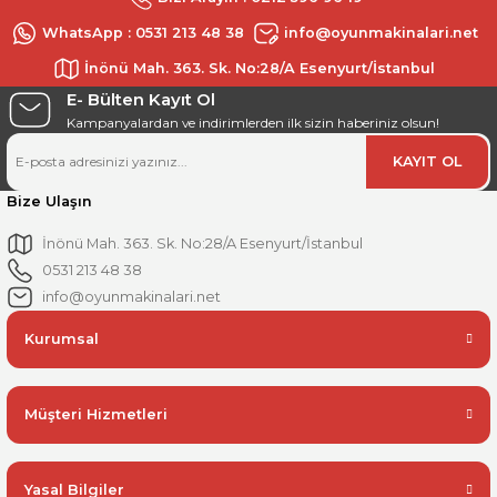
WhatsApp : 0531 213 48 38
info@oyunmakinalari.net
İnönü Mah. 363. Sk. No:28/A Esenyurt/İstanbul
E- Bülten Kayıt Ol
Kampanyalardan ve indirimlerden ilk sizin haberiniz olsun!
KAYIT OL
Bize Ulaşın
İnönü Mah. 363. Sk. No:28/A Esenyurt/İstanbul
0531 213 48 38
info@oyunmakinalari.net
Kurumsal
Müşteri Hizmetleri
Yasal Bilgiler