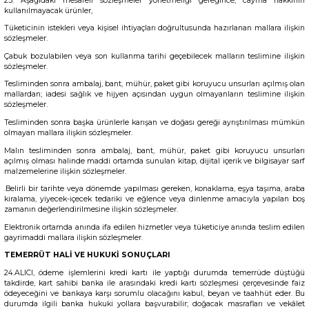
23. Aşağıdaki mesafeli sözleşmeler yönetmeliği gereğince; cayma hakkının
kullanılmayacak ürünler,
Tüketicinin istekleri veya kişisel ihtiyaçları doğrultusunda hazırlanan mallara ilişkin
sözleşmeler.
Çabuk bozulabilen veya son kullanma tarihi geçebilecek malların teslimine ilişkin
sözleşmeler.
Tesliminden sonra ambalaj, bant, mühür, paket gibi koruyucu unsurları açılmış olan
mallardan; iadesi sağlık ve hijyen açısından uygun olmayanların teslimine ilişkin
sözleşmeler.
Tesliminden sonra başka ürünlerle karışan ve doğası gereği ayrıştırılması mümkün
olmayan mallara ilişkin sözleşmeler.
Malın tesliminden sonra ambalaj, bant, mühür, paket gibi koruyucu unsurları
açılmış olması halinde maddi ortamda sunulan kitap, dijital içerik ve bilgisayar sarf
malzemelerine ilişkin sözleşmeler.
.Belirli bir tarihte veya dönemde yapılması gereken, konaklama, eşya taşıma, araba
kiralama, yiyecek-içecek tedariki ve eğlence veya dinlenme amacıyla yapılan boş
zamanın değerlendirilmesine ilişkin sözleşmeler.
Elektronik ortamda anında ifa edilen hizmetler veya tüketiciye anında teslim edilen
gayrimaddi mallara ilişkin sözleşmeler.
TEMERRÜT HALİ VE HUKUKİ SONUÇLARI
24.ALICI, ödeme işlemlerini kredi kartı ile yaptığı durumda temerrüde düştüğü
takdirde, kart sahibi banka ile arasındaki kredi kartı sözleşmesi çerçevesinde faiz
ödeyeceğini ve bankaya karşı sorumlu olacağını kabul, beyan ve taahhüt eder. Bu
durumda ilgili banka hukuki yollara başvurabilir; doğacak masrafları ve vekâlet