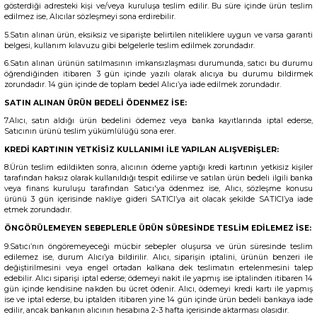
gösterdiği adresteki kişi ve/veya kuruluşa teslim edilir. Bu süre içinde ürün teslim
edilmez ise, Alıcılar sözleşmeyi sona erdirebilir.
5.Satın alınan ürün, eksiksiz ve siparişte belirtilen niteliklere uygun ve varsa garanti
belgesi, kullanım kılavuzu gibi belgelerle teslim edilmek zorundadır.
6.Satın alınan ürünün satılmasının imkansızlaşması durumunda, satıcı bu durumu
öğrendiğinden itibaren 3 gün içinde yazılı olarak alıcıya bu durumu bildirmek
zorundadır. 14 gün içinde de toplam bedel Alıcı’ya iade edilmek zorundadır.
SATIN ALINAN ÜRÜN BEDELİ ÖDENMEZ İSE:
7.Alıcı, satın aldığı ürün bedelini ödemez veya banka kayıtlarında iptal ederse,
Satıcının ürünü teslim yükümlülüğü sona erer.
KREDİ KARTININ YETKİSİZ KULLANIMI İLE YAPILAN ALIŞVERİŞLER:
8.Ürün teslim edildikten sonra, alıcının ödeme yaptığı kredi kartının yetkisiz kişiler
tarafından haksız olarak kullanıldığı tespit edilirse ve satılan ürün bedeli ilgili banka
veya finans kuruluşu tarafından Satıcı'ya ödenmez ise, Alıcı, sözleşme konusu
ürünü 3 gün içerisinde nakliye gideri SATICI’ya ait olacak şekilde SATICI’ya iade
etmek zorundadır.
ÖNGÖRÜLEMEYEN SEBEPLERLE ÜRÜN SÜRESİNDE TESLİM EDİLEMEZ İSE:
9.Satıcı’nın öngöremeyeceği mücbir sebepler oluşursa ve ürün süresinde teslim
edilemez ise, durum Alıcı’ya bildirilir. Alıcı, siparişin iptalini, ürünün benzeri ile
değiştirilmesini veya engel ortadan kalkana dek teslimatın ertelenmesini talep
edebilir. Alıcı siparişi iptal ederse; ödemeyi nakit ile yapmış ise iptalinden itibaren 14
gün içinde kendisine nakden bu ücret ödenir. Alıcı, ödemeyi kredi kartı ile yapmış
ise ve iptal ederse, bu iptalden itibaren yine 14 gün içinde ürün bedeli bankaya iade
edilir, ancak bankanın alıcının hesabına 2-3 hafta içerisinde aktarması olasıdır.