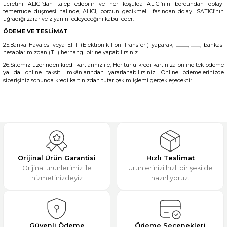
ücretini ALICI’dan talep edebilir ve her koşulda ALICI’nın borcundan dolayı
temerrüde düşmesi halinde, ALICI, borcun gecikmeli ifasından dolayı SATICI’nın
uğradığı zarar ve ziyanını ödeyeceğini kabul eder.
ÖDEME VE TESLİMAT
25.Banka Havalesi veya EFT (Elektronik Fon Transferi) yaparak, ............, ........., bankası
hesaplarımızdan (TL) herhangi birine yapabilirsiniz.
26.Sitemiz üzerinden kredi kartlarınız ile, Her türlü kredi kartınıza online tek ödeme
ya da online taksit imkânlarından yararlanabilirsiniz. Online ödemelerinizde
siparişiniz sonunda kredi kartınızdan tutar çekim işlemi gerçekleşecektir
Orijinal Ürün Garantisi
Hızlı Teslimat
Orijinal ürünlerimiz ile
Ürünlerinizi hızlı bir şekilde
hizmetinizdeyiz
hazırlıyoruz.
Güvenli Ödeme
Ödeme Seçenekleri