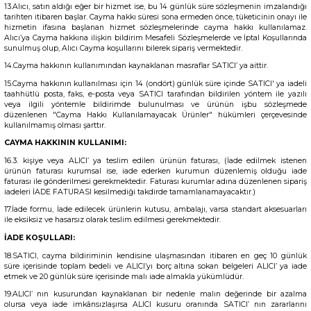
13.Alıcı, satın aldığı eğer bir hizmet ise, bu 14 günlük süre sözleşmenin imzalandığı
tarihten itibaren başlar. Cayma hakkı süresi sona ermeden önce, tüketicinin onayı ile
hizmetin ifasına başlanan hizmet sözleşmelerinde cayma hakkı kullanılamaz.
Alıcı’ya Cayma hakkına ilişkin bildirim Mesafeli Sözleşmelerde ve İptal Koşullarında
sunulmuş olup, Alıcı Cayma koşullarını bilerek sipariş vermektedir.
14.Cayma hakkının kullanımından kaynaklanan masraflar SATICI’ ya aittir.
15.Cayma hakkının kullanılması için 14 (ondört) günlük süre içinde SATICI' ya iadeli
taahhütlü posta, faks, e-posta veya SATICI tarafından bildirilen yöntem ile yazılı
veya ilgili yöntemle bildirimde bulunulması ve ürünün işbu sözleşmede
düzenlenen "Cayma Hakkı Kullanılamayacak Ürünler" hükümleri çerçevesinde
kullanılmamış olması şarttır.
CAYMA HAKKININ KULLANIMI:
16.3. kişiye veya ALICI’ ya teslim edilen ürünün faturası, (İade edilmek istenen
ürünün faturası kurumsal ise, iade ederken kurumun düzenlemiş olduğu iade
faturası ile gönderilmesi gerekmektedir. Faturası kurumlar adına düzenlenen sipariş
iadeleri İADE FATURASI kesilmediği takdirde tamamlanamayacaktır.)
17.İade formu, İade edilecek ürünlerin kutusu, ambalajı, varsa standart aksesuarları
ile eksiksiz ve hasarsız olarak teslim edilmesi gerekmektedir.
İADE KOŞULLARI:
18.SATICI, cayma bildiriminin kendisine ulaşmasından itibaren en geç 10 günlük
süre içerisinde toplam bedeli ve ALICI’yı borç altına sokan belgeleri ALICI’ ya iade
etmek ve 20 günlük süre içerisinde malı iade almakla yükümlüdür.
19.ALICI’ nın kusurundan kaynaklanan bir nedenle malın değerinde bir azalma
olursa veya iade imkânsızlaşırsa ALICI kusuru oranında SATICI’ nın zararlarını