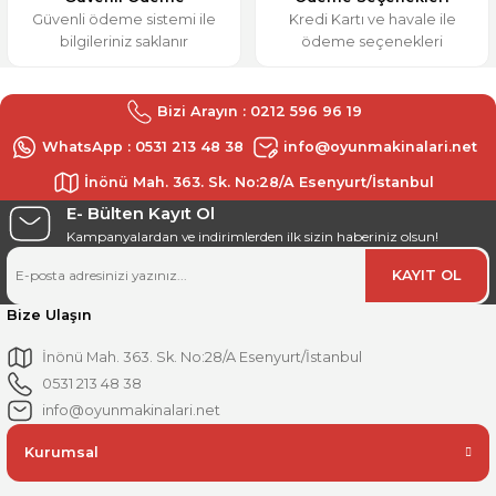
Güvenli ödeme sistemi ile
Kredi Kartı ve havale ile
bilgileriniz saklanır
ödeme seçenekleri
Bizi Arayın : 0212 596 96 19
WhatsApp : 0531 213 48 38
info@oyunmakinalari.net
İnönü Mah. 363. Sk. No:28/A Esenyurt/İstanbul
E- Bülten Kayıt Ol
Kampanyalardan ve indirimlerden ilk sizin haberiniz olsun!
KAYIT OL
Bize Ulaşın
İnönü Mah. 363. Sk. No:28/A Esenyurt/İstanbul
0531 213 48 38
info@oyunmakinalari.net
Kurumsal