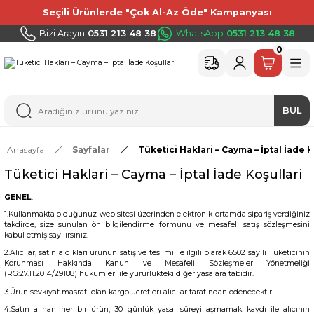
Seçili Ürünlerde "Çok Al-Az Öde" Kampanyası
Bizi Arayın
0531 213 48 38
WhatsApp
0531 213 48 38
0
BUL
Anasayfa
Sayfalar
Tüketici Haklari – Cayma – İptal İade K
Tüketici Haklari – Cayma – İptal İade Koşullari
GENEL
:
1.Kullanmakta olduğunuz web sitesi üzerinden elektronik ortamda sipariş verdiğiniz
takdirde, size sunulan ön bilgilendirme formunu ve mesafeli satış sözleşmesini
kabul etmiş sayılırsınız.
2.Alıcılar, satın aldıkları ürünün satış ve teslimi ile ilgili olarak 6502 sayılı Tüketicinin
Korunması Hakkında Kanun ve Mesafeli Sözleşmeler Yönetmeliği
(RG:27.11.2014/29188) hükümleri ile yürürlükteki diğer yasalara tabidir.
3.Ürün sevkiyat masrafı olan kargo ücretleri alıcılar tarafından ödenecektir.
4.Satın alınan her bir ürün, 30 günlük yasal süreyi aşmamak kaydı ile alıcının