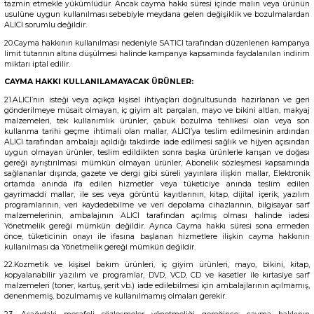
tazmin etmekle yükümlüdür. Ancak cayma hakkı süresi içinde malın veya ürünün
usulüne uygun kullanılması sebebiyle meydana gelen değişiklik ve bozulmalardan
ALICI sorumlu değildir.
20.Cayma hakkının kullanılması nedeniyle SATICI tarafından düzenlenen kampanya
limit tutarının altına düşülmesi halinde kampanya kapsamında faydalanılan indirim
miktarı iptal edilir.
CAYMA HAKKI KULLANILAMAYACAK ÜRÜNLER:
21.ALICI’nın isteği veya açıkça kişisel ihtiyaçları doğrultusunda hazırlanan ve geri
gönderilmeye müsait olmayan, iç giyim alt parçaları, mayo ve bikini altları, makyaj
malzemeleri, tek kullanımlık ürünler, çabuk bozulma tehlikesi olan veya son
kullanma tarihi geçme ihtimali olan mallar, ALICI’ya teslim edilmesinin ardından
ALICI tarafından ambalajı açıldığı takdirde iade edilmesi sağlık ve hijyen açısından
uygun olmayan ürünler, teslim edildikten sonra başka ürünlerle karışan ve doğası
gereği ayrıştırılması mümkün olmayan ürünler, Abonelik sözleşmesi kapsamında
sağlananlar dışında, gazete ve dergi gibi süreli yayınlara ilişkin mallar, Elektronik
ortamda anında ifa edilen hizmetler veya tüketiciye anında teslim edilen
gayrimaddi mallar, ile ses veya görüntü kayıtlarının, kitap, dijital içerik, yazılım
programlarının, veri kaydedebilme ve veri depolama cihazlarının, bilgisayar sarf
malzemelerinin, ambalajının ALICI tarafından açılmış olması halinde iadesi
Yönetmelik gereği mümkün değildir. Ayrıca Cayma hakkı süresi sona ermeden
önce, tüketicinin onayı ile ifasına başlanan hizmetlere ilişkin cayma hakkının
kullanılması da Yönetmelik gereği mümkün değildir.
22.Kozmetik ve kişisel bakım ürünleri, iç giyim ürünleri, mayo, bikini, kitap,
kopyalanabilir yazılım ve programlar, DVD, VCD, CD ve kasetler ile kırtasiye sarf
malzemeleri (toner, kartuş, şerit vb.) iade edilebilmesi için ambalajlarının açılmamış,
denenmemiş, bozulmamış ve kullanılmamış olmaları gerekir.