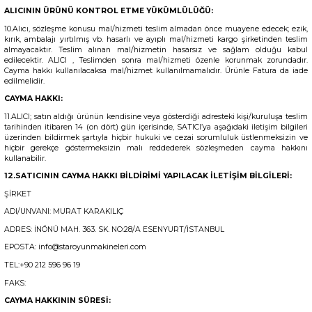
ALICININ ÜRÜNÜ KONTROL ETME YÜKÜMLÜLÜĞÜ:
10.Alıcı, sözleşme konusu mal/hizmeti teslim almadan önce muayene edecek; ezik,
kırık, ambalajı yırtılmış vb. hasarlı ve ayıplı mal/hizmeti kargo şirketinden teslim
almayacaktır. Teslim alınan mal/hizmetin hasarsız ve sağlam olduğu kabul
edilecektir. ALICI , Teslimden sonra mal/hizmeti özenle korunmak zorundadır.
Cayma hakkı kullanılacaksa mal/hizmet kullanılmamalıdır. Ürünle Fatura da iade
edilmelidir.
CAYMA HAKKI:
11.ALICI; satın aldığı ürünün kendisine veya gösterdiği adresteki kişi/kuruluşa teslim
tarihinden itibaren 14 (on dört) gün içerisinde, SATICI’ya aşağıdaki iletişim bilgileri
üzerinden bildirmek şartıyla hiçbir hukuki ve cezai sorumluluk üstlenmeksizin ve
hiçbir gerekçe göstermeksizin malı reddederek sözleşmeden cayma hakkını
kullanabilir.
12.SATICININ CAYMA HAKKI BİLDİRİMİ YAPILACAK İLETİŞİM BİLGİLERİ:
ŞİRKET
ADI/UNVANI: MURAT KARAKILIÇ
ADRES: İNÖNÜ MAH. 363. SK. NO:28/A ESENYURT/İSTANBUL
EPOSTA: info@staroyunmakineleri.com
TEL:+90 212 596 96 19
FAKS:
CAYMA HAKKININ SÜRESİ: