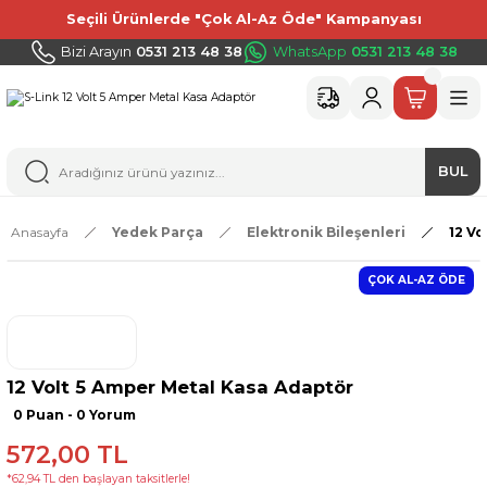
Seçili Ürünlerde "Çok Al-Az Öde" Kampanyası
Bizi Arayın
0531 213 48 38
WhatsApp
0531 213 48 38
BUL
Anasayfa
Yedek Parça
Elektronik Bileşenleri
12 Vo
ÇOK AL-AZ ÖDE
12 Volt 5 Amper Metal Kasa Adaptör
0 Puan - 0 Yorum
572,00 TL
*62,94 TL den başlayan taksitlerle!