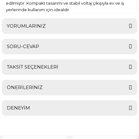
edilmiştir. Kompakt tasarımı ve stabil voltaj çıkışıyla ev ve iş
yerlerinde kullanım için idealdir.
YORUMLARINIZ
SORU-CEVAP
Bu ürüne ilk yorumu siz yapın!
TAKSİT SEÇENEKLERİ
Yorum Yaz
Ürün hakkında henüz soru sorulmamış.
ÖNERİLERİNİZ
Soru Sor
DENEYİM
Bu ürünün fiyat bilgisi, resim, ürün açıklamalarında ve diğer
konularda yetersiz gördüğünüz noktaları öneri formunu
kullanarak tarafımıza iletebilirsiniz.
Görüş ve önerileriniz için teşekkür ederiz.
Aynı gün kargoladılar,
teşekkürler.