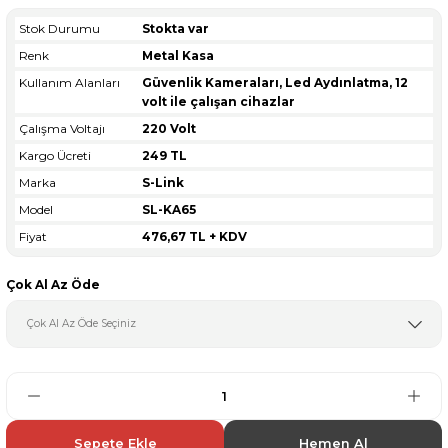
Stok Durumu
Stokta var
Renk
Metal Kasa
Kullanım Alanları
Güvenlik Kameraları, Led Aydınlatma, 12
volt ile çalışan cihazlar
Çalışma Voltajı
220 Volt
Kargo Ücreti
249 TL
Marka
S-Link
Model
SL-KA65
Fiyat
476,67 TL + KDV
Çok Al Az Öde
Sepete Ekle
Hemen Al