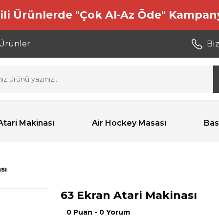
ili Ürünlerde "Çok Al-Az Öde" Kampan
 Ürünler
Biz
Atari Makinası
Air Hockey Masası
Bas
sı
63 Ekran Atari Makinası
0 Puan - 0 Yorum