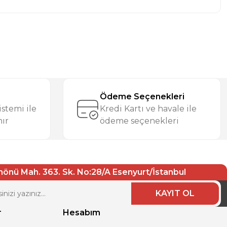
iletebilirsiniz.
Ödeme Seçenekleri
stemi ile
Kredi Kartı ve havale ile
nır
ödeme seçenekleri
nönü Mah. 363. Sk. No:28/A Esenyurt/İstanbul
KAYIT OL
r
Hesabım