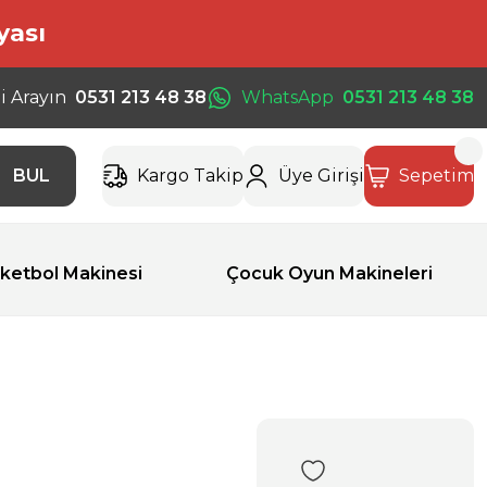
yası
i Arayın
0531 213 48 38
WhatsApp
0531 213 48 38
BUL
Kargo Takip
Üye Girişi
Sepetim
ketbol Makinesi
Çocuk Oyun Makineleri