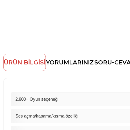
ÜRÜN BİLGİSİ
YORUMLARINIZ
SORU-CEV
2.800+ Oyun seçeneği
Ses açma/kapama/kısma özelliği