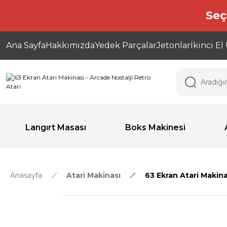
Seç
Ana Sayfa
Hakkımızda
Yedek Parçalar
Jetonlar
İkinci El
Langırt Masası
Boks Makinesi
Anasayfa
Atari Makinası
63 Ekran Atari Makina