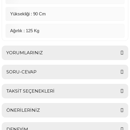
Yüksekliği : 90 Cm
Ağırlık : 125 Kg
YORUMLARINIZ
SORU-CEVAP
Bu ürüne ilk yorumu siz yapın!
TAKSİT SEÇENEKLERİ
Yorum Yaz
Ürün hakkında henüz soru sorulmamış.
ÖNERİLERİNİZ
Soru Sor
DENEYİM