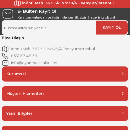
İnönü Mah. 363. Sk. No:28/A Esenyurt/İstanbul
E- Bülten Kayıt Ol
Kampanyalardan ve indirimlerden ilk sizin haberiniz olsun!
KAYIT OL
Bize Ulaşın
İnönü Mah. 363. Sk. No:28/A Esenyurt/İstanbul
0531 213 48 38
info@oyunmakinalari.net
Kurumsal
Müşteri Hizmetleri
Yasal Bilgiler