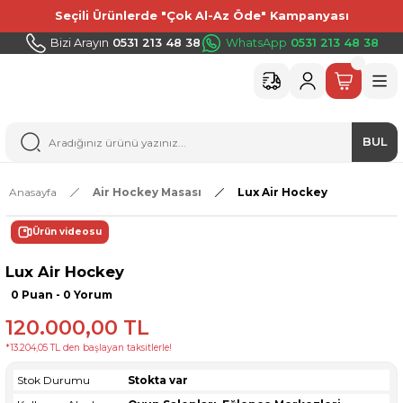
Seçili Ürünlerde "Çok Al-Az Öde" Kampanyası
Bizi Arayın
0531 213 48 38
WhatsApp
0531 213 48 38
BUL
Anasayfa
Air Hockey Masası
Lux Air Hockey
Ürün videosu
Lux Air Hockey
0 Puan - 0 Yorum
120.000,00 TL
*13.204,05 TL den başlayan taksitlerle!
Stok Durumu
Stokta var