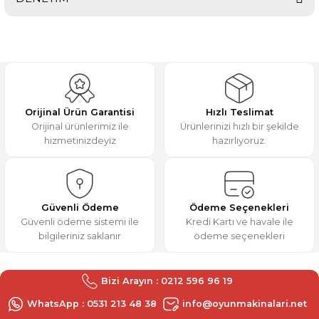
Bu ürünün fiyat bilgisi, resim, ürün açıklamalarında ve diğer
konularda yetersiz gördüğünüz noktaları öneri formunu
kullanarak tarafımıza iletebilirsiniz.
Görüş ve önerileriniz için teşekkür ederiz.
Aynı gün kargoladılar,
teşekkürler.
Ürün resmi kalitesiz, bozuk veya görüntülenemiyor.
M... K... | 31/12/2025
Ürün açıklamasında eksik bilgiler bulunuyor.
Orijinal Ürün Garantisi
Hızlı Teslimat
Ürün bilgilerinde hatalar bulunuyor.
Orijinal ürünlerimiz ile
Ürünlerinizi hızlı bir şekilde
Deneyimini Paylaş
hizmetinizdeyiz
hazırlıyoruz.
Ürün fiyatı diğer sitelerden daha pahalı.
Bu ürüne benzer farklı alternatifler olmalı.
Güvenli Ödeme
Ödeme Seçenekleri
Güvenli ödeme sistemi ile
Kredi Kartı ve havale ile
bilgileriniz saklanır
ödeme seçenekleri
Gönder
Bizi Arayın : 0212 596 96 19
WhatsApp : 0531 213 48 38
info@oyunmakinalari.net