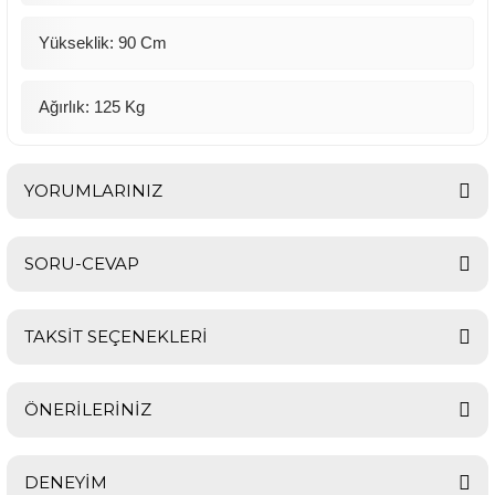
Yükseklik: 90 Cm
Ağırlık: 125 Kg
YORUMLARINIZ
SORU-CEVAP
Bu ürüne ilk yorumu siz yapın!
TAKSİT SEÇENEKLERİ
Yorum Yaz
Ürün hakkında henüz soru sorulmamış.
ÖNERİLERİNİZ
Soru Sor
DENEYİM
Bu ürünün fiyat bilgisi, resim, ürün açıklamalarında ve diğer