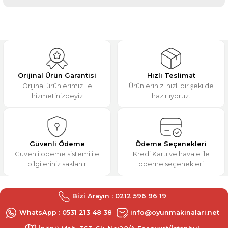
konularda yetersiz gördüğünüz noktaları öneri formunu
kullanarak tarafımıza iletebilirsiniz.
Görüş ve önerileriniz için teşekkür ederiz.
Aynı gün kargoladılar,
teşekkürler.
Ürün resmi kalitesiz, bozuk veya görüntülenemiyor.
M... K... | 31/12/2025
Ürün açıklamasında eksik bilgiler bulunuyor.
Orijinal Ürün Garantisi
Hızlı Teslimat
Ürün bilgilerinde hatalar bulunuyor.
Orijinal ürünlerimiz ile
Ürünlerinizi hızlı bir şekilde
Deneyimini Paylaş
hizmetinizdeyiz
hazırlıyoruz.
Ürün fiyatı diğer sitelerden daha pahalı.
Bu ürüne benzer farklı alternatifler olmalı.
Güvenli Ödeme
Ödeme Seçenekleri
Güvenli ödeme sistemi ile
Kredi Kartı ve havale ile
bilgileriniz saklanır
ödeme seçenekleri
Gönder
Bizi Arayın : 0212 596 96 19
WhatsApp : 0531 213 48 38
info@oyunmakinalari.net