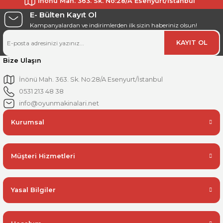
İnönü Mah. 363. Sk. No:28/A Esenyurt/İstanbul
E- Bülten Kayıt Ol
Kampanyalardan ve indirimlerden ilk sizin haberiniz olsun!
KAYIT OL
Bize Ulaşın
İnönü Mah. 363. Sk. No:28/A Esenyurt/İstanbul
0531 213 48 38
info@oyunmakinalari.net
Kurumsal
Müşteri Hizmetleri
Yasal Bilgiler