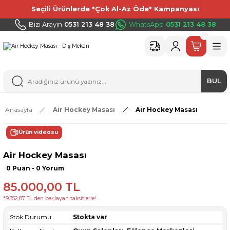
Seçili Ürünlerde "Çok Al-Az Öde" Kampanyası
Bizi Arayın
0531 213 48 38
WhatsApp
0531 213 48 38
BUL
Anasayfa
Air Hockey Masası
Air Hockey Masası
Ürün videosu
Air Hockey Masası
0 Puan - 0 Yorum
85.000,00 TL
*9.352,87 TL den başlayan taksitlerle!
Stok Durumu
Stokta var