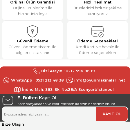
Orijinal Ürün Garantisi
Hızlı Teslimat
Ürün bilgilerinde hatalar bulunuyor.
Orijinal ürünlerimiz ile
Ürünlerinizi hızlı bir şekilde
Deneyimini Paylaş
hizmetinizdeyiz
hazırlıyoruz.
Ürün fiyatı diğer sitelerden daha pahalı.
Bu ürüne benzer farklı alternatifler olmalı.
Güvenli Ödeme
Ödeme Seçenekleri
Güvenli ödeme sistemi ile
Kredi Kartı ve havale ile
bilgileriniz saklanır
ödeme seçenekleri
Gönder
Bizi Arayın : 0212 596 96 19
WhatsApp : 0531 213 48 38
info@oyunmakinalari.net
İnönü Mah. 363. Sk. No:28/A Esenyurt/İstanbul
E- Bülten Kayıt Ol
Kampanyalardan ve indirimlerden ilk sizin haberiniz olsun!
KAYIT OL
Bize Ulaşın