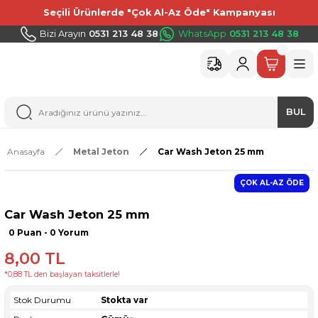
Seçili Ürünlerde "Çok Al-Az Öde" Kampanyası
Bizi Arayın
0531 213 48 38
WhatsApp
0531 213 48 38
BUL
Anasayfa
Metal Jeton
Car Wash Jeton 25 mm
ÇOK AL-AZ ÖDE
Car Wash Jeton 25 mm
0 Puan - 0 Yorum
8,00 TL
*0,88 TL den başlayan taksitlerle!
Stok Durumu
Stokta var