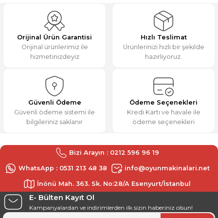
teşekkürler.
Ürün resmi kalitesiz, bozuk veya görüntülenemiyor.
M... K... | 31/12/2025
Ürün açıklamasında eksik bilgiler bulunuyor.
Orijinal Ürün Garantisi
Hızlı Teslimat
Ürün bilgilerinde hatalar bulunuyor.
Orijinal ürünlerimiz ile
Ürünlerinizi hızlı bir şekilde
Deneyimini Paylaş
hizmetinizdeyiz
hazırlıyoruz.
Ürün fiyatı diğer sitelerden daha pahalı.
Bu ürüne benzer farklı alternatifler olmalı.
Güvenli Ödeme
Ödeme Seçenekleri
Güvenli ödeme sistemi ile
Kredi Kartı ve havale ile
bilgileriniz saklanır
ödeme seçenekleri
Gönder
Bizi Arayın : 0212 596 96 19
WhatsApp : 0531 213 48 38
info@oyunmakinalari.net
İnönü Mah. 363. Sk. No:28/A Esenyurt/İstanbul
E- Bülten Kayıt Ol
Kampanyalardan ve indirimlerden ilk sizin haberiniz olsun!