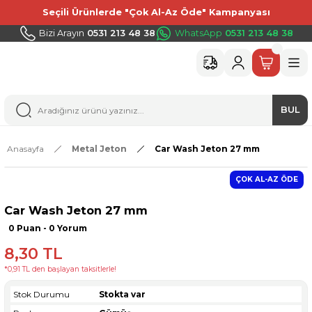
Seçili Ürünlerde "Çok Al-Az Öde" Kampanyası
Bizi Arayın
0531 213 48 38
WhatsApp
0531 213 48 38
BUL
Anasayfa
Metal Jeton
Car Wash Jeton 27 mm
ÇOK AL-AZ ÖDE
Car Wash Jeton 27 mm
0 Puan - 0 Yorum
8,30 TL
*0,91 TL den başlayan taksitlerle!
Stok Durumu
Stokta var