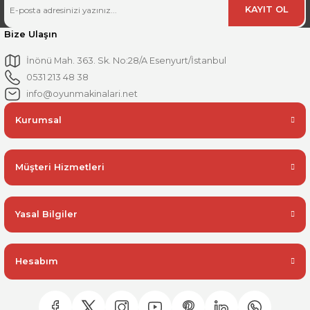
KAYIT OL
Bize Ulaşın
İnönü Mah. 363. Sk. No:28/A Esenyurt/İstanbul
0531 213 48 38
info@oyunmakinalari.net
Kurumsal
Müşteri Hizmetleri
Yasal Bilgiler
Hesabım