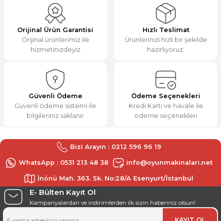
Ürün resmi kalitesiz, bozuk veya görüntülenemiyor.
M... K... | 31/12/2025
Ürün açıklamasında eksik bilgiler bulunuyor.
Orijinal Ürün Garantisi
Hızlı Teslimat
Ürün bilgilerinde hatalar bulunuyor.
Orijinal ürünlerimiz ile
Ürünlerinizi hızlı bir şekilde
Deneyimini Paylaş
hizmetinizdeyiz
hazırlıyoruz.
Ürün fiyatı diğer sitelerden daha pahalı.
Bu ürüne benzer farklı alternatifler olmalı.
Güvenli Ödeme
Ödeme Seçenekleri
Güvenli ödeme sistemi ile
Kredi Kartı ve havale ile
bilgileriniz saklanır
ödeme seçenekleri
Gönder
Bizi Arayın : 0212 596 96 19
WhatsApp : 0531 213 48 38
info@oyunmakinalari.net
İnönü Mah. 363. Sk. No:28/A Esenyurt/İstanbul
E- Bülten Kayıt Ol
Kampanyalardan ve indirimlerden ilk sizin haberiniz olsun!
KAYIT OL