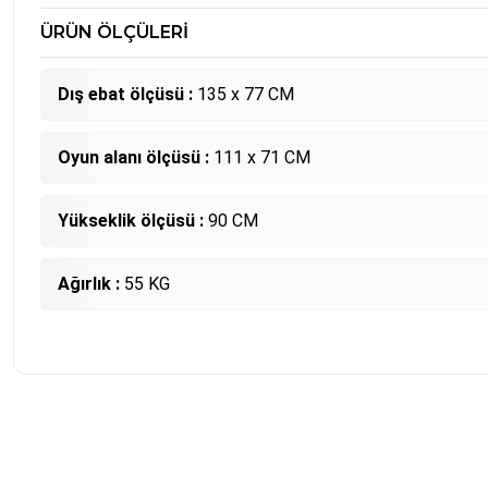
ÜRÜN ÖLÇÜLERİ
Dış ebat ölçüsü :
135 x 77 CM
Oyun alanı ölçüsü :
111 x 71 CM
Yükseklik ölçüsü :
90 CM
Ağırlık :
55 KG
Aynı gün kargoladılar, teşekkürler.
Bu ürünün fiyat bilgisi, resim, ürün açıklamalarında ve diğer konu