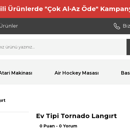
ili Ürünlerde "Çok Al-Az Öde" Kampan
 Ürünler
Biz
Atari Makinası
Air Hockey Masası
Bas
ırt
Ev Tipi Tornado Langırt
0 Puan - 0 Yorum