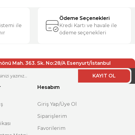
Ödeme Seçenekleri
stemi ile
Kredi Kartı ve havale ile
nır
ödeme seçenekleri
nönü Mah. 363. Sk. No:28/A Esenyurt/İstanbul
KAYIT OL
r
Hesabım
ış
Giriş Yap/Üye Ol
Siparişlerim
tikası
Favorilerim