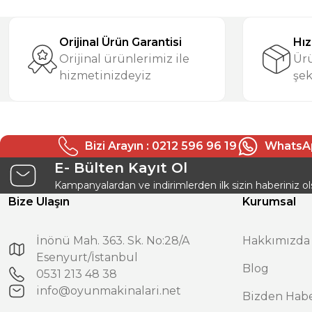
Görüş ve önerileriniz için teşekkür ederiz.
M... K... | 31/12/2025
Orijinal Ürün Garantisi
Hız
Ürün resmi kalitesiz, bozuk veya görüntülenemiyor.
Orijinal ürünlerimiz ile
Ürü
Deneyimini Paylaş
Ürün açıklamasında eksik bilgiler bulunuyor.
hizmetinizdeyiz
şek
Ürün bilgilerinde hatalar bulunuyor.
Ürün fiyatı diğer sitelerden daha pahalı.
Bu ürüne benzer farklı alternatifler olmalı.
Bizi Arayın : 0212 596 96 19
WhatsAp
E- Bülten Kayıt Ol
Kampanyalardan ve indirimlerden ilk sizin haberiniz ol
Bize Ulaşın
Kurumsal
İnönü Mah. 363. Sk. No:28/A
Hakkımızda
Esenyurt/İstanbul
Blog
0531 213 48 38
info@oyunmakinalari.net
Bizden Habe