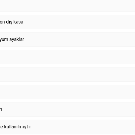
en dış kasa
nyum ayaklar
rı
e kullanılmıştır