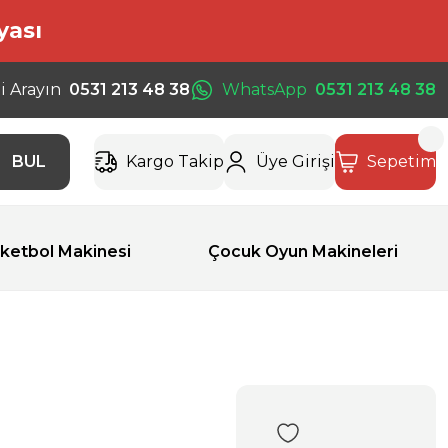
yası
i Arayın
0531 213 48 38
WhatsApp
0531 213 48 38
BUL
Kargo Takip
Üye Girişi
Sepetim
ketbol Makinesi
Çocuk Oyun Makineleri