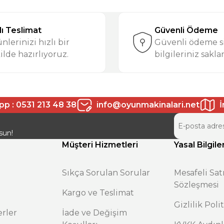
Ürün hakkında henüz soru sorulmamış.
Bu ürüne ilk yorumu siz yapın!
lı Teslimat
Güvenli Ödeme
Yorum Yaz
Soru Sor
nlerinizi hızlı bir
Güvenli ödeme si
ilde hazırlıyoruz.
bilgileriniz sakla
p : 0531 213 48 38
info@oyunmakinalari.net
İ
sun!
Müşteri Hizmetleri
Yasal Bilgile
Gönder
Sıkça Sorulan Sorular
Mesafeli Sat
Sözleşmesi
Kargo ve Teslimat
Gizlilik Poli
rler
İade ve Değişim