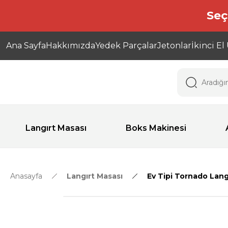
Seç
Ana Sayfa
Hakkımızda
Yedek Parçalar
Jetonlar
İkinci El
Langırt Masası
Boks Makinesi
Anasayfa
Langırt Masası
Ev Tipi Tornado Lang