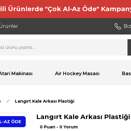
ili Ürünlerde "Çok Al-Az Öde" Kampan
 Ürünler
Biz
Atari Makinası
Air Hockey Masası
Bas
ı
Langırt Kale Arkası Plastiği
Langırt Kale Arkası Plastiği
L-AZ ÖDE
0 Puan - 0 Yorum