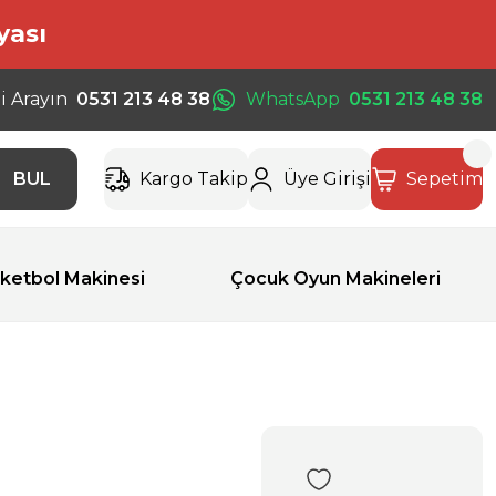
yası
i Arayın
0531 213 48 38
WhatsApp
0531 213 48 38
BUL
Kargo Takip
Üye Girişi
Sepetim
ketbol Makinesi
Çocuk Oyun Makineleri