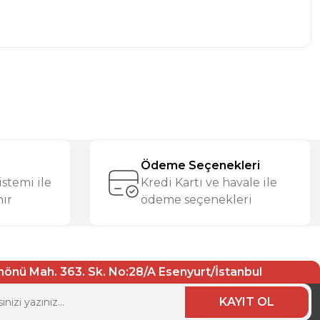
iletebilirsiniz.
Ödeme Seçenekleri
stemi ile
Kredi Kartı ve havale ile
nır
ödeme seçenekleri
nönü Mah. 363. Sk. No:28/A Esenyurt/İstanbul
KAYIT OL