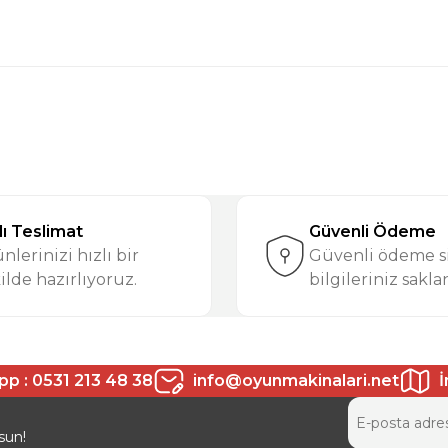
larda yetersiz gördüğünüz noktaları öneri formunu kullanarak tarafımıza 
Ürün hakkında henüz soru sorulmamış.
Bu ürüne ilk yorumu siz yapın!
lı Teslimat
Güvenli Ödeme
Yorum Yaz
Soru Sor
nlerinizi hızlı bir
Güvenli ödeme si
ilde hazırlıyoruz.
bilgileriniz sakla
p : 0531 213 48 38
info@oyunmakinalari.net
İ
sun!