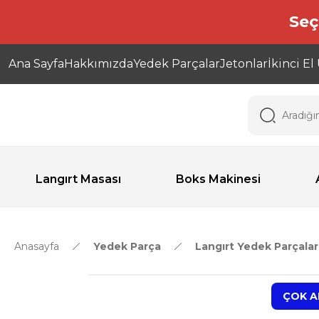
Seç
Ana Sayfa
Hakkımızda
Yedek Parçalar
Jetonlar
İkinci El
Langırt Masası
Boks Makinesi
Anasayfa
Yedek Parça
Langırt Yedek Parçalar
ÇOK A