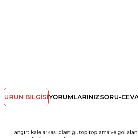
ÜRÜN BİLGİSİ
YORUMLARINIZ
SORU-CEV
Langırt kale arkası plastiği, top toplama ve gol al