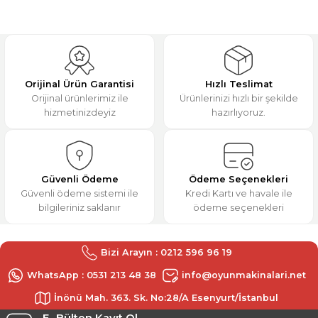
kullanarak tarafımıza iletebilirsiniz.
Görüş ve önerileriniz için teşekkür ederiz.
Aynı gün kargoladılar,
teşekkürler.
Ürün resmi kalitesiz, bozuk veya görüntülenemiyor.
M... K... | 31/12/2025
Ürün açıklamasında eksik bilgiler bulunuyor.
Orijinal Ürün Garantisi
Hızlı Teslimat
Ürün bilgilerinde hatalar bulunuyor.
Orijinal ürünlerimiz ile
Ürünlerinizi hızlı bir şekilde
Deneyimini Paylaş
hizmetinizdeyiz
hazırlıyoruz.
Ürün fiyatı diğer sitelerden daha pahalı.
Bu ürüne benzer farklı alternatifler olmalı.
Güvenli Ödeme
Ödeme Seçenekleri
Güvenli ödeme sistemi ile
Kredi Kartı ve havale ile
bilgileriniz saklanır
ödeme seçenekleri
Gönder
Bizi Arayın : 0212 596 96 19
WhatsApp : 0531 213 48 38
info@oyunmakinalari.net
İnönü Mah. 363. Sk. No:28/A Esenyurt/İstanbul
E- Bülten Kayıt Ol