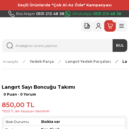
Seçili Ürünlerde "Çok Al-Az Öde" Kampanyası
Bizi Arayın
0531 213 48 38
WhatsApp
0531 213 48 38
BUL
Anasayfa
Yedek Parça
Langırt Yedek Parçaları
Lan
Langırt Sayı Boncuğu Takımı
0 Puan - 0 Yorum
850,00 TL
*93,53 TL den başlayan taksitlerle!
Stok Durumu
Stokta var