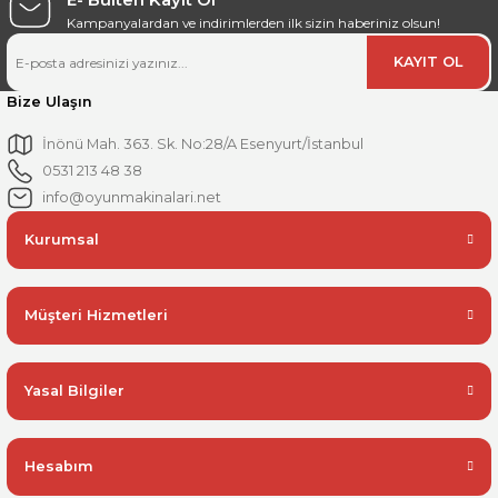
Kampanyalardan ve indirimlerden ilk sizin haberiniz olsun!
KAYIT OL
Bize Ulaşın
İnönü Mah. 363. Sk. No:28/A Esenyurt/İstanbul
0531 213 48 38
info@oyunmakinalari.net
Kurumsal
Müşteri Hizmetleri
Yasal Bilgiler
Hesabım