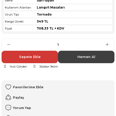
Renk
Sarı-Siyah
Kullanım Alanları
Langırt Masaları
Ürün Tipi
Tornado
Kargo Ücreti
349 TL
Fiyat
708,33 TL + KDV
Sepete Ekle
Hemen Al
Hızlı Gönderi
Stoktan Teslim
Paylaş
Yorum Yap