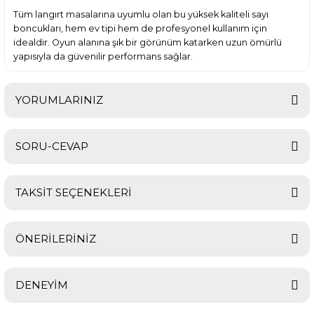
Tüm langırt masalarına uyumlu olan bu yüksek kaliteli sayı
boncukları, hem ev tipi hem de profesyonel kullanım için
idealdir. Oyun alanına şık bir görünüm katarken uzun ömürlü
yapısıyla da güvenilir performans sağlar.
YORUMLARINIZ
SORU-CEVAP
Bu ürüne ilk yorumu siz yapın!
TAKSİT SEÇENEKLERİ
Yorum Yaz
Ürün hakkında henüz soru sorulmamış.
ÖNERİLERİNİZ
Soru Sor
DENEYİM
Bu ürünün fiyat bilgisi, resim, ürün açıklamalarında ve diğer
konularda yetersiz gördüğünüz noktaları öneri formunu