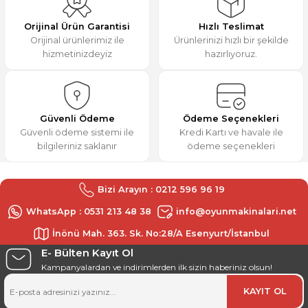
M... K... | 31/12/2025
Ürün açıklamasında eksik bilgiler bulunuyor.
Orijinal Ürün Garantisi
Hızlı Teslimat
Ürün bilgilerinde hatalar bulunuyor.
Orijinal ürünlerimiz ile
Ürünlerinizi hızlı bir şekilde
Deneyimini Paylaş
hizmetinizdeyiz
hazırlıyoruz.
Ürün fiyatı diğer sitelerden daha pahalı.
Bu ürüne benzer farklı alternatifler olmalı.
Güvenli Ödeme
Ödeme Seçenekleri
Güvenli ödeme sistemi ile
Kredi Kartı ve havale ile
bilgileriniz saklanır
ödeme seçenekleri
Gönder
Bizi Arayın : 0212 596 96 19
WhatsApp : 0531 213 48 38
info@oyunmakinalari.net
İnönü Mah. 363. Sk. No:28/A Esenyurt/İstanbul
E- Bülten Kayıt Ol
Kampanyalardan ve indirimlerden ilk sizin haberiniz olsun!
KAYIT OL