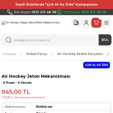
Seçili Ürünlerde "Çok Al-Az Öde" Kampanyası
Bizi Arayın
0531 213 48 38
WhatsApp
0531 213 48 38
BUL
Anasayfa
Yedek Parça
Air Hockey Yedek Parçaları
ÇOK AL-AZ ÖDE
Air Hockey Jeton Mekanizması
0 Puan - 0 Yorum
945,00 TL
*103,98 TL den başlayan taksitlerle!
Stok Durumu
Stokta var