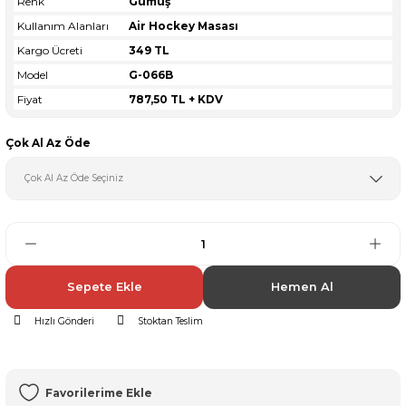
Renk
Gümüş
Kullanım Alanları
Air Hockey Masası
Kargo Ücreti
349 TL
Model
G-066B
Fiyat
787,50 TL + KDV
Çok Al Az Öde
Sepete Ekle
Hemen Al
Hızlı Gönderi
Stoktan Teslim