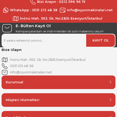
Bizi Arayın : 0212 596 96 19
WhatsApp : 0531 213 48 38
info@oyunmakinalari.net
İnönü Mah. 363. Sk. No:28/A Esenyurt/İstanbul
E- Bülten Kayıt Ol
Kampanyalardan ve indirimlerden ilk sizin haberiniz olsun!
KAYIT OL
Bize Ulaşın
İnönü Mah. 363. Sk. No:28/A Esenyurt/İstanbul
0531 213 48 38
info@oyunmakinalari.net
Kurumsal
Müşteri Hizmetleri