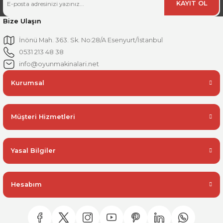
KAYIT OL
Bize Ulaşın
İnönü Mah. 363. Sk. No:28/A Esenyurt/İstanbul
0531 213 48 38
info@oyunmakinalari.net
Kurumsal
Müşteri Hizmetleri
Yasal Bilgiler
Hesabım