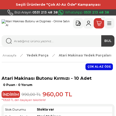
Seçili Ürünlerde "Çok Al-Az Öde" Kampanyası
Bizi Arayın
0531 213 48 38
WhatsApp
0531 213 48 38
BUL
Anasayfa
Yedek Parça
Atari Makinası Yedek Parçaları
ÇOK AL-AZ ÖDE
Atari Makinası Butonu Kırmızı - 10 Adet
0 Puan - 0 Yorum
960,00 TL
İNDİRİM
990,00 TL
*105,63 TL den başlayan taksitlerle!
Stok Durumu
Stokta var