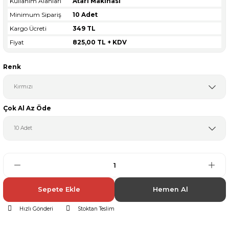
Kullanım Alanları
Atari Makinası
Minimum Sipariş
10 Adet
Kargo Ücreti
349 TL
Fiyat
825,00 TL + KDV
Renk
Çok Al Az Öde
Sepete Ekle
Hemen Al
Hızlı Gönderi
Stoktan Teslim