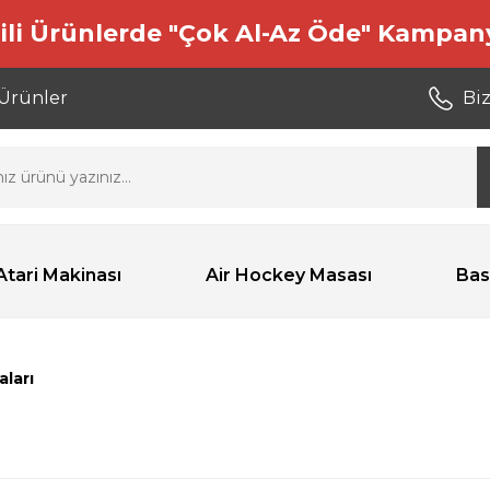
ili Ürünlerde "Çok Al-Az Öde" Kampan
 Ürünler
Biz
Atari Makinası
Air Hockey Masası
Bas
aları