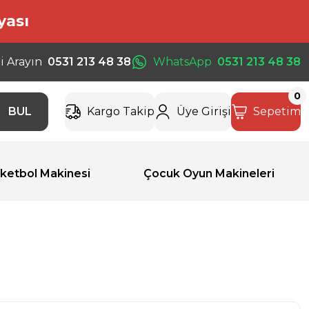
yası
i Arayın
0531 213 48 38
WhatsApp
0531 213 48 38
0
BUL
Kargo Takip
Üye Girişi
Sepetim
ketbol Makinesi
Çocuk Oyun Makineleri