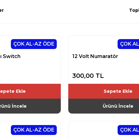
er
Top
ÇOK AL-AZ ÖDE
ÇOK AL
ı Switch
12 Volt Numaratör
300,00 TL
epete Ekle
Sepete Ekle
rünü İncele
Ürünü İncele
ÇOK AL-AZ ÖDE
ÇOK AL