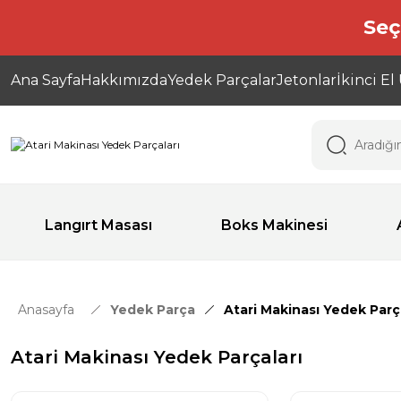
Seç
Ana Sayfa
Hakkımızda
Yedek Parçalar
Jetonlar
İkinci El
Langırt Masası
Boks Makinesi
Anasayfa
Yedek Parça
Atari Makinası Yedek Parç
Atari Makinası Yedek Parçaları