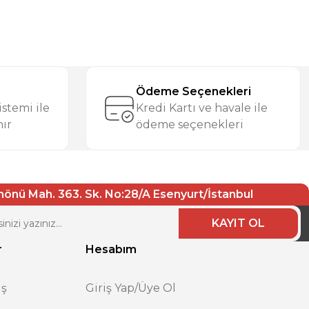
Ödeme Seçenekleri
stemi ile
Kredi Kartı ve havale ile
nır
ödeme seçenekleri
nönü Mah. 363. Sk. No:28/A Esenyurt/İstanbul
KAYIT OL
r
Hesabım
ış
Giriş Yap/Üye Ol