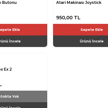
sı Butonu
Atari Makinası Joystick
950,00 TL
epete Ekle
Sepete Ekle
rünü İncele
Ürünü İncele
x Ex 2
L
Stokta Yok