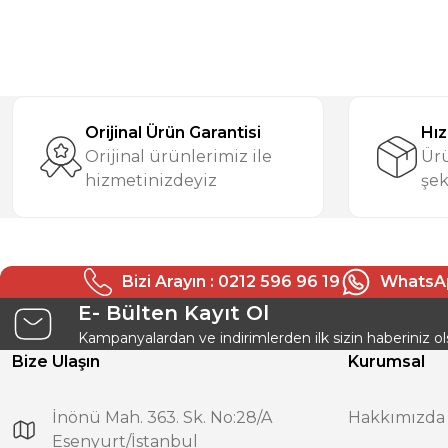
Orijinal Ürün Garantisi
Hız
Orijinal ürünlerimiz ile
Ürü
hizmetinizdeyiz
şek
Bizi Arayın : 0212 596 96 19
WhatsAp
E- Bülten Kayıt Ol
Kampanyalardan ve indirimlerden ilk sizin haberiniz ol
Bize Ulaşın
Kurumsal
İnönü Mah. 363. Sk. No:28/A
Hakkımızda
Esenyurt/İstanbul