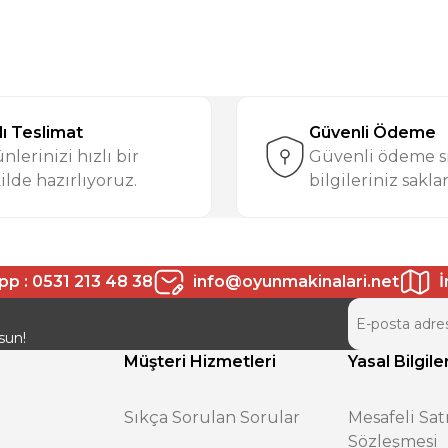
lı Teslimat
Güvenli Ödeme
nlerinizi hızlı bir
Güvenli ödeme si
ilde hazırlıyoruz.
bilgileriniz sakla
p : 0531 213 48 38
info@oyunmakinalari.net
İ
sun!
Müşteri Hizmetleri
Yasal Bilgile
Sıkça Sorulan Sorular
Mesafeli Sat
Sözleşmesi