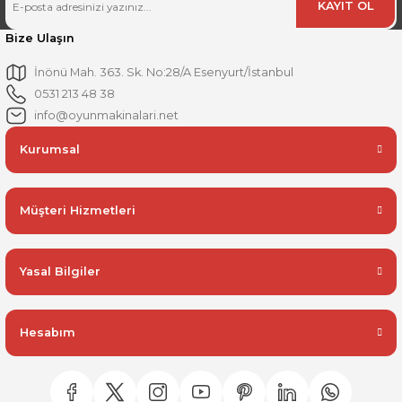
KAYIT OL
Bize Ulaşın
İnönü Mah. 363. Sk. No:28/A Esenyurt/İstanbul
0531 213 48 38
info@oyunmakinalari.net
Kurumsal
Müşteri Hizmetleri
Yasal Bilgiler
Hesabım