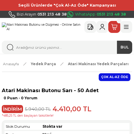
Seçili Ürünlerde "Çok Al-Az Öde" Kampanyası
Bizi Arayın
0531 213 48 38
WhatsApp
0531 213 48 38
BUL
Anasayfa
Yedek Parça
Atari Makinası Yedek Parçaları
ÇOK AL-AZ ÖDE
Atari Makinası Butonu Sarı - 50 Adet
0 Puan - 0 Yorum
4.410,00 TL
İNDİRİM
5.940,00 TL
*485,25 TL den başlayan taksitlerle!
Stok Durumu
Stokta var